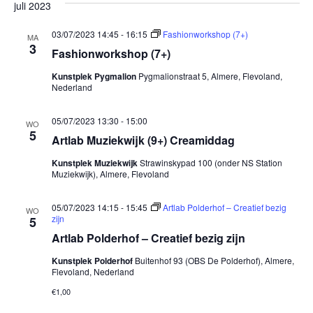
juli 2023
03/07/2023 14:45
-
16:15
Fashionworkshop (7+)
MA
3
Fashionworkshop (7+)
Kunstplek Pygmalion
Pygmalionstraat 5, Almere, Flevoland,
Nederland
05/07/2023 13:30
-
15:00
WO
5
Artlab Muziekwijk (9+) Creamiddag
Kunstplek Muziekwijk
Strawinskypad 100 (onder NS Station
Muziekwijk), Almere, Flevoland
05/07/2023 14:15
-
15:45
Artlab Polderhof – Creatief bezig
WO
zijn
5
Artlab Polderhof – Creatief bezig zijn
Kunstplek Polderhof
Buitenhof 93 (OBS De Polderhof), Almere,
Flevoland, Nederland
€1,00