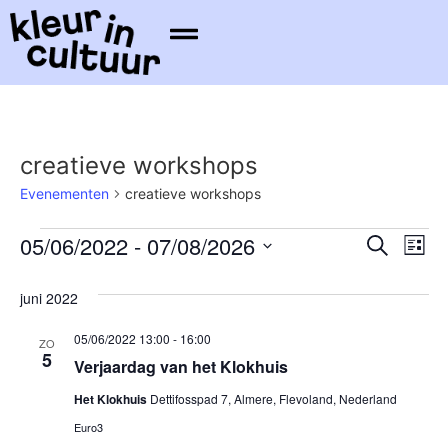
creatieve workshops
Evenementen
creatieve workshops
Even
Ev
05/06/2022
 - 
07/08/2026
Zoeken
Lijst
Selecteer
we
Zoek
een
juni 2022
datum.
na
en
05/06/2022 13:00
-
16:00
ZO
weer
5
Verjaardag van het Klokhuis
navig
Het Klokhuis
Dettifosspad 7, Almere, Flevoland, Nederland
Euro3