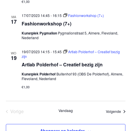
€1,00
17/07/2023 14:45
-
16:15
Fashionworkshop (7+)
MA
17
Fashionworkshop (7+)
Kunstplek Pygmalion
Pygmalionstraat 5, Almere, Flevoland,
Nederland
19/07/2023 14:15
-
15:45
Artlab Polderhof – Creatief bezig
WO
zijn
19
Artlab Polderhof – Creatief bezig zijn
Kunstplek Polderhof
Buitenhof 93 (OBS De Polderhof), Almere,
Flevoland, Nederland
€1,00
Evenementen
Vorige
Vandaag
Evene
Volgende
Abonneer op kalender