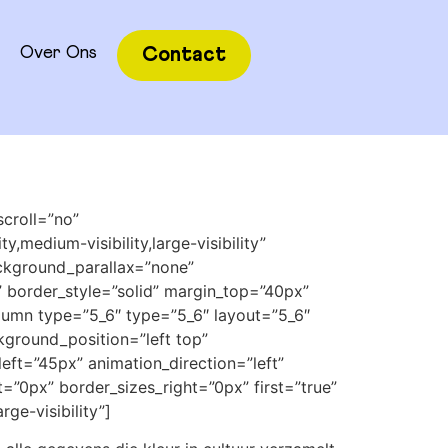
Over Ons
Contact
croll=”no”
medium-visibility,large-visibility”
ckground_parallax=”none”
 border_style=”solid” margin_top=”40px”
lumn type=”5_6″ type=”5_6″ layout=”5_6″
ckground_position=”left top”
eft=”45px” animation_direction=”left”
=”0px” border_sizes_right=”0px” first=”true”
rge-visibility”]