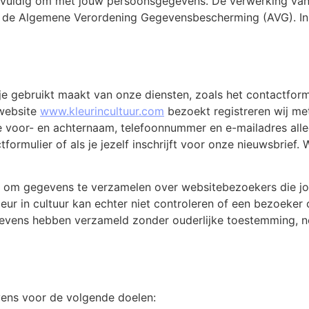
rgvuldig om met jouw persoonsgegevens. De verwerking van 
 de Algemene Verordening Gegevensbescherming (AVG). In de
 gebruikt maakt van onze diensten, zoals het contactformu
 website
www.kleurincultuur.com
bezoekt registreren wij me
e voor- en achternaam, telefoonnummer en e-mailadres allee
formulier of als je jezelf inschrijft voor onze nieuwsbrief
ntie om gegevens te verzamelen over websitebezoekers die jo
r in cultuur kan echter niet controleren of een bezoeker o
gevens hebben verzameld zonder ouderlijke toestemming, 
vens voor de volgende doelen: