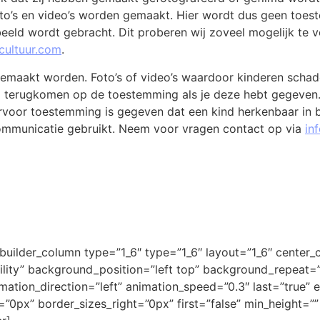
to’s en video’s worden gemaakt. Hier wordt dus geen toes
eeld wordt gebracht. Dit proberen wij zoveel mogelijk te
cultuur.com
.
emaakt worden. Foto’s of video’s waardoor kinderen schad
d terugkomen op de toestemming als je deze hebt gegeven
rvoor toestemming is gegeven dat een kind herkenbaar in 
ommunicatie gebruikt. Neem voor vragen contact op via
in
_builder_column type=”1_6″ type=”1_6″ layout=”1_6″ center_
ibility” background_position=”left top” background_repeat
nimation_direction=”left” animation_speed=”0.3″ last=”true
0px” border_sizes_right=”0px” first=”false” min_height=”” 