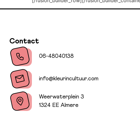
[/fusion_builder_row][/fusion_builder_containe
Contact
06-48040138
info@kleurincultuur.com
Weerwaterplein 3
1324 EE Almere