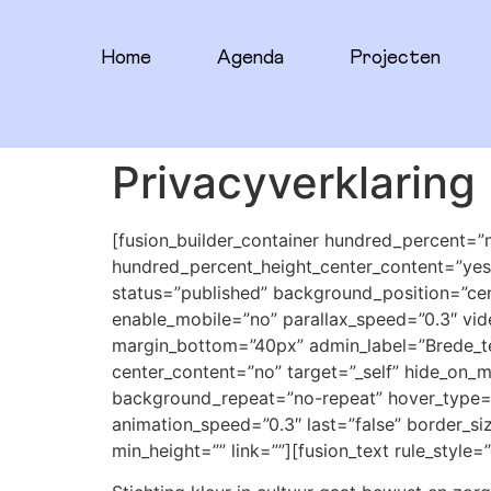
Home
Agenda
Projecten
Privacyverklaring
[fusion_builder_container hundred_percent=”
hundred_percent_height_center_content=”yes” e
status=”published” background_position=”ce
enable_mobile=”no” parallax_speed=”0.3″ vid
margin_bottom=”40px” admin_label=”Brede_tek
center_content=”no” target=”_self” hide_on_mob
background_repeat=”no-repeat” hover_type=”n
animation_speed=”0.3″ last=”false” border_si
min_height=”” link=””][fusion_text rule_style=”