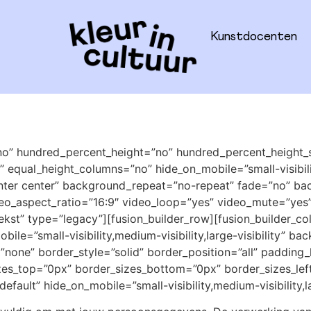
Kunstdocenten
no” hundred_percent_height=”no” hundred_percent_height_s
qual_height_columns=”no” hide_on_mobile=”small-visibility,
nter center” background_repeat=”no-repeat” fade=”no” ba
eo_aspect_ratio=”16:9″ video_loop=”yes” video_mute=”yes”
st” type=”legacy”][fusion_builder_row][fusion_builder_co
ile=”small-visibility,medium-visibility,large-visibility” ba
one” border_style=”solid” border_position=”all” padding_l
zes_top=”0px” border_sizes_bottom=”0px” border_sizes_left
default” hide_on_mobile=”small-visibility,medium-visibility,la