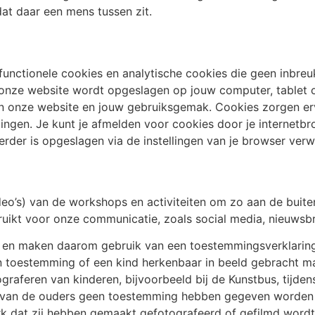
t daar een mens tussen zit.
n functionele cookies en analytische cookies die geen inbreu
 onze website wordt opgeslagen op jouw computer, tablet 
van onze website en jouw gebruiksgemak. Cookies zorgen e
ingen. Je kunt je afmelden voor cookies door je internetbr
erder is opgeslagen via de instellingen van je browser verw
deo’s) van de workshops en activiteiten om zo aan de buite
kt voor onze communicatie, zoals social media, nieuwsbri
k en maken daarom gebruik van een toestemmingsverklaring. A
ren toestemming of een kind herkenbaar in beeld gebrach
graferen van kinderen, bijvoorbeeld bij de Kunstbus, tijden
arvan de ouders geen toestemming hebben gegeven worden n
rk dat zij hebben gemaakt gefotografeerd of gefilmd wordt.