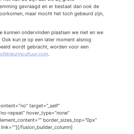
temming gevraagd en er bestaat dan ook de
 voorkomen, maar mocht het toch gebeurd zijn,
e kunnen ondervinden plaatsen we niet en we
. Ook kun je op een later moment alsnog
beeld wordt gebracht, worden voor een
fo@kleurincultuur.com
.
content=”no” target=”_self”
=”no-repeat” hover_type=”none”
” element_content=”” border_sizes_top=”0px”
link=””][/fusion_builder_column]