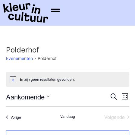
Polderhof
Evenementen
Polderhof
Er zijn geen resultaten gevonden.
Bericht
Even
Ev
Aankomende
Zoeken
Lijst
Selecteer
we
Zoek
een
datum.
na
Eve
Vandaag
Volgende
Evenementen
Vorige
en
weer