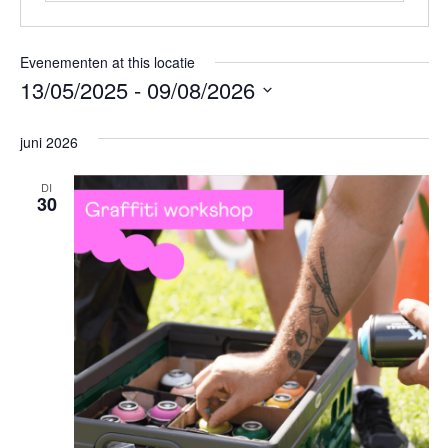
Evenementen at this locatie
13/05/2025
 - 
09/08/2026
Selecteer
een
juni 2026
datum.
DI
30