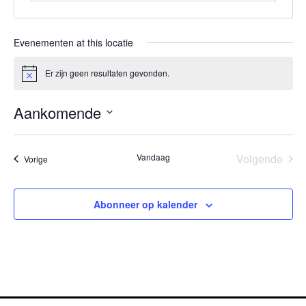
Evenementen at this locatie
Er zijn geen resultaten gevonden.
Bericht
Aankomende
Selecteer
een
datum.
Eve
Vandaag
Volgende
Evenementen
Vorige
Abonneer op kalender