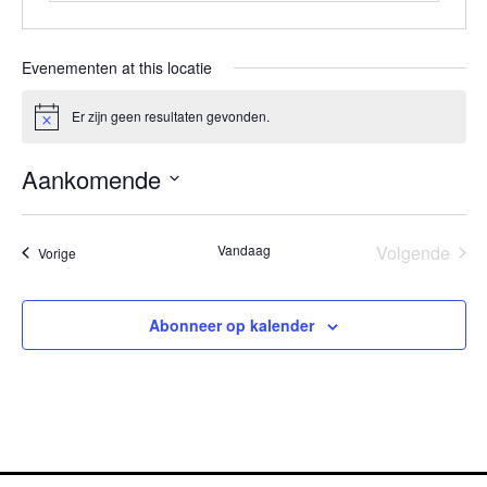
Evenementen at this locatie
Er zijn geen resultaten gevonden.
Bericht
Aankomende
Selecteer
een
datum.
Eve
Vandaag
Volgende
Evenementen
Vorige
Abonneer op kalender