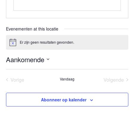
Evenementen at this locatie
Er zijn geen resultaten gevonden.
Bericht
Aankomende
Selecteer
een
datum.
Evenementen
Eve
Vorige
Vandaag
Volgende
Abonneer op kalender