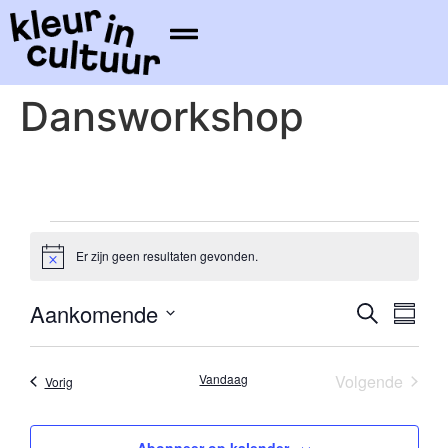
Dansworkshop
Er zijn geen resultaten gevonden.
Bericht
Evene
Ev
Aankomende
Zoeken
Samenv
Selecteer
we
Zoeke
datum
nav
Evene
Vandaag
Volgende
Evenementen
Vorig
en
weerg
Abonneer op kalender