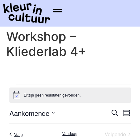
Workshop –
Kliederlab 4+
Er zijn geen resultaten gevonden.
Bericht
Evene
Ev
Aankomende
Zoeken
Samenv
Selecteer
we
Zoeke
datum
nav
Evene
Vandaag
Volgende
Evenementen
Vorig
en