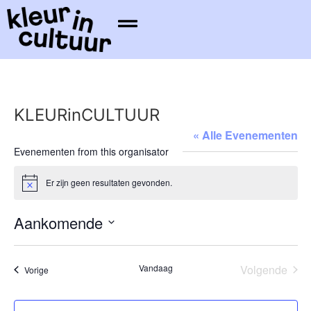
KLEURinCULTUUR
« Alle Evenementen
Evenementen from this organisator
Er zijn geen resultaten gevonden.
Bericht
Aankomende
Selecteer
een
datum.
Eve
Vandaag
Volgende
Evenementen
Vorige